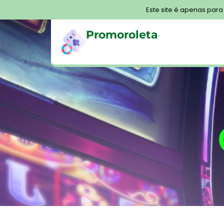
Este site é apenas par
Promoroleta