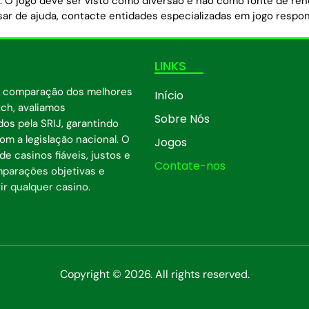
s. O jogo deve ser visto como diversão e não como fonte de re
sar de ajuda, contacte entidades especializadas em jogo respon
LINKS
à comparação dos melhores
Início
tch, avaliamos
Sobre Nós
os pela SRIJ, garantindo
om a legislação nacional. O
Jogos
e casinos fiáveis, justos e
Contate-nos
mparações objetivas e
r qualquer casino.
Copyright © 2026. All rights reserved.