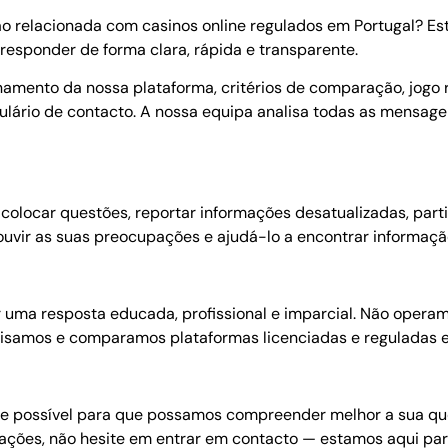
 relacionada com casinos online regulados em Portugal? Esta
responder de forma clara, rápida e transparente.
namento da nossa plataforma, critérios de comparação, jogo 
mulário de contacto. A nossa equipa analisa todas as mensa
 colocar questões, reportar informações desatualizadas, part
uvir as suas preocupações e ajudá-lo a encontrar informação
 uma resposta educada, profissional e imparcial. Não oper
isamos e comparamos plataformas licenciadas e reguladas e
he possível para que possamos compreender melhor a sua qu
pações, não hesite em entrar em contacto — estamos aqui para