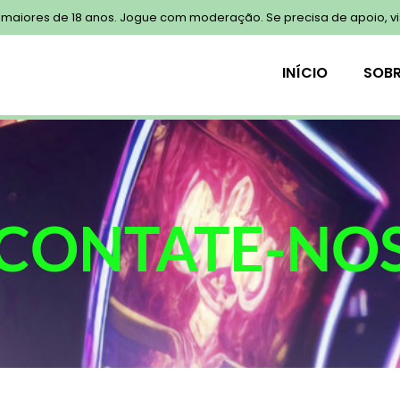
a maiores de 18 anos. Jogue com moderação. Se precisa de apoio, vis
INÍCIO
SOBR
CONTATE-NO